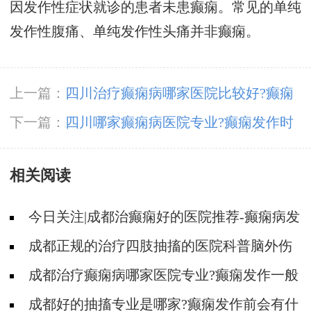
因发作性症状就诊的患者未患癫痫。常见的单纯
发作性腹痛、单纯发作性头痛并非癫痫。
上一篇：
四川治疗癫痫病哪家医院比较好?癫痫
患者怎样调节用药?
下一篇：
四川哪家癫痫病医院专业?癫痫发作时
的急救方法有哪些?
相关阅读
今日关注|成都治癫痫好的医院推荐-癫痫病发
作的症状是什么?
成都正规的治疗四肢抽搐的医院科普脑外伤
癫痫病发作前有哪些症状?
成都治疗癫痫病哪家医院专业?癫痫发作一般
有哪些症状?
成都好的抽搐专业是哪家?癫痫发作前会有什