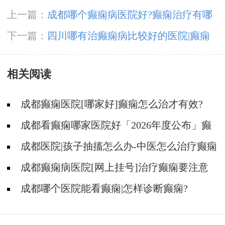
上一篇：
成都哪个癫痫病医院好?癫痫治疗有哪
些原则?
下一篇：
四川哪有治癫痫病比较好的医院|癫痫
会给患者的生活带来什么不好的影响?
相关阅读
成都癫痫医院[哪家好]癫痫怎么治才有效?
成都看癫痫哪家医院好「2026年度公布」癫
痫病人适合参加哪些体育活动?
成都医院|孩子抽搐怎么办-中医怎么治疗癫痫
呢?
成都癫痫病医院[网上挂号]治疗癫痫要注意
什么?
成都哪个医院能看癫痫|怎样诊断癫痫?