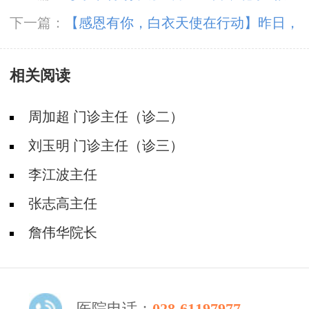
授级”癫痫名医亲临神康，多学科会诊助力患者
下一篇：
【感恩有你，白衣天使在行动】昨日，
重获健康
成都神康癫痫医院开展国际护士节户外团建
相关阅读
周加超 门诊主任（诊二）
刘玉明 门诊主任（诊三）
李江波主任
张志高主任
詹伟华院长
医院电话：
028-61197977