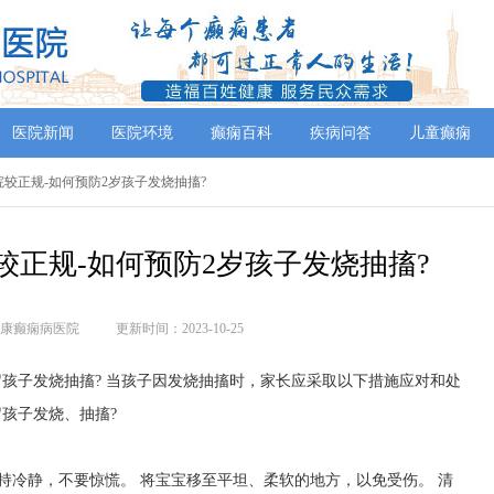
医院新闻
医院环境
癫痫百科
疾病问答
儿童癫痫
院较正规-如何预防2岁孩子发烧抽搐?
较正规-如何预防2岁孩子发烧抽搐?
康癫痫病医院
更新时间：2023-10-25
孩子发烧抽搐? 当孩子因发烧抽搐时，家长应采取以下措施应对和处
岁孩子发烧、抽搐?
持冷静，不要惊慌。 将宝宝移至平坦、柔软的地方，以免受伤。 清