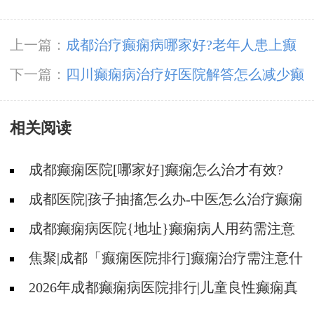
上一篇：
成都治疗癫痫病哪家好?老年人患上癫
痫会更加严重吗?
下一篇：
四川癫痫病治疗好医院解答怎么减少癫
痫带来的伤害?
相关阅读
成都癫痫医院[哪家好]癫痫怎么治才有效?
成都医院|孩子抽搐怎么办-中医怎么治疗癫痫
呢?
成都癫痫病医院{地址}癫痫病人用药需注意
什么?
焦聚|成都「癫痫医院排行]癫痫治疗需注意什
么?
2026年成都癫痫病医院排行|儿童良性癫痫真