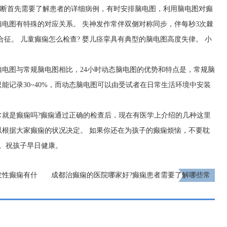
诊断首先需要了解患者的详细病例，有时安排脑电图，利用脑电图对癫
电图有特殊的对应关系。 失神发作常伴双侧对称同步，伴每秒3次棘
征。 儿童癫痫怎么检查? 婴儿痉挛具有典型的脑电图高度失律。 小
脑电图与常规脑电图相比，24小时动态脑电图的优势和特点是，常规脑
能记录30~40%，而动态脑电图可以由受试者在日常生活环境中安装
常就是癫痫吗?癫痫通过正确的检查后，现在有医学上介绍的几种这里
根据大家癫痫的状况决定。 如果你还在为孩子的癫痫烦恼，不要耽
。祝孩子早日健康。
发性癫痫有什
成都治癫痫的医院哪家好?癫痫患者需要了解哪些常
识?
下一页