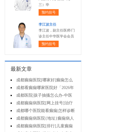
三）毕
预约挂号
李江波主任
李江波，副主任医师/门
诊主任中华医学会会员
预约挂号
最新文章
成都癫痫医院[哪家好]癫痫怎么
治才有效?
成都看癫痫哪家医院好「2026年
度公布」癫痫病人适合参加哪些体
成都医院|孩子抽搐怎么办-中医
育活动?
怎么治疗癫痫呢?
成都癫痫病医院[网上挂号]治疗
癫痫要注意什么?
成都哪个医院能看癫痫|怎样诊断
癫痫?
成都癫痫病医院{地址}癫痫病人
用药需注意什么?
成都癫痫病医院[排行]儿童癫痫