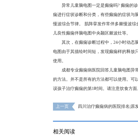
异常儿童脑电图一定是癫痫吗? 癫痫的
痫进行症状诊断和分类，有些癫痫的症状与脑
慢波综合节律。 肌阵挛发作常伴多棘慢波综合
儿良性癫痫伴脑电图中央颞区棘波灶等。
其次，在癫痫诊断过程中，24小时动态
电图由于其描绘时间短，发现癫痫样的释放只
使用。
成都专业癫痫病医院回答儿童脑电图异
的方法。并不是所有的方法都可以使用。可以
误孩子治疗癫痫的第1时间。请注意饮食方面
上一页
四川治疗癫痫病的医院排名|原
么危害?
相关阅读