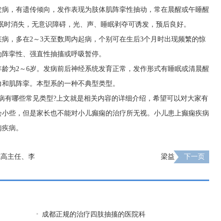
发病，有遗传倾向，发作表现为肢体肌阵挛性抽动，常在晨醒或午睡醒
眠时消失，无意识障碍，光、声、睡眠剥夺可诱发，预后良好。
病，多在2～3天至数周内起病，个别可在生后3个月时出现频繁的惊
为阵挛性、强直性抽搐或呼吸暂停。
龄为2～6岁。发病前后神经系统发育正常，发作形式有睡眠或清晨醒
力和肌阵挛。本型系的一种不典型类型。
病有哪些常见类型?上文就是相关内容的详细介绍，希望可以对大家有
会小些，但是家长也不能对小儿癫痫的治疗所无视。小儿患上癫痫疾病
痫疾病。
志高主任、李
梁益
下一页
会员
成都正规的治疗四肢抽搐的医院科