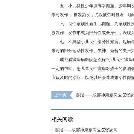
五、小儿良性少年肌阵挛癫痫。少年期
来时发作， 自发频发，尤以疲劳时显著，睡
六、良性家族性新生儿癫痫。为家族性疾
厥发作，发作形式为部分性或全身性，表现
七、不典型小儿良性部分性癫痫。起病年
来时的部分运动性发作、失神、短暂的失张
成都看癫痫病医院怎么样?小儿良性癫痫
一定的帮助。患儿童良性癫痫对孩子的影响
应该及时的治疗，以免以后会造成难治性癫
上一页
喜报——成都神康癫痫医院张
江波主任、豆晓峰主任荣膺中国抗癫痫协会
相关阅读
喜报——成都神康癫痫医院张志高