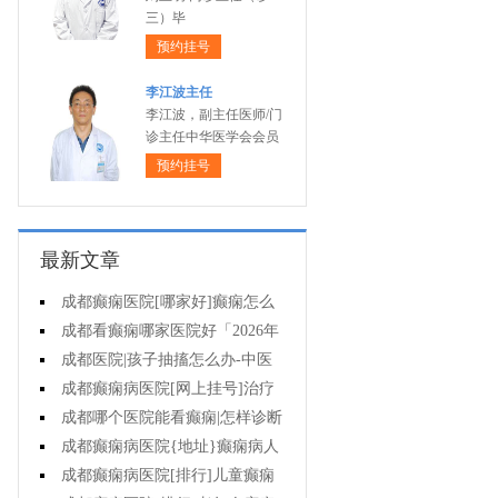
三）毕
预约挂号
李江波主任
李江波，副主任医师/门
诊主任中华医学会会员
预约挂号
最新文章
成都癫痫医院[哪家好]癫痫怎么
治才有效?
成都看癫痫哪家医院好「2026年
度公布」癫痫病人适合参加哪些体
成都医院|孩子抽搐怎么办-中医
育活动?
怎么治疗癫痫呢?
成都癫痫病医院[网上挂号]治疗
癫痫要注意什么?
成都哪个医院能看癫痫|怎样诊断
癫痫?
成都癫痫病医院{地址}癫痫病人
用药需注意什么?
成都癫痫病医院[排行]儿童癫痫