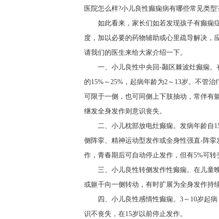
医院怎么样?小儿良性癫痫病有哪些常见类型
如此看来，家长们如若发现孩子有癫痫
度，加以必要的药物辅助或心里疏导解决，
请我们的医生来给大家介绍一下。
一、小儿良性中央回-颞区棘波灶癫痫
的15%～25%，起病年龄为2～13岁。不
可限于一侧，也可同侧上下肢抽动，常伴有
继发全身发作则意识丧失。
二、小儿枕部放电灶癫痫。发病年龄自1
侧阵挛、精神运动型发作或全身性强直-阵
作，青春期后可自动停止发作，但有5%可转
三、小儿良性转侧发作性癫痫。在儿童晚
或躯干向一侧转动，有时扩展为全身发作持续
四、小儿良性感情性癫痫。3～10岁起
识不丧失，在15岁以前停止发作。