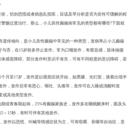
?
症状，切勿恐慌或者病急乱投医，应该及早分析是否为良性可缓解的程
应警惕过度治疗。那么，小儿良性癫痫病常见的类型都有哪些?下面就
。有遗传倾向，是小儿良性癫痫中常见的一种类型，发病率占小儿癫痫
管治疗与否，在15岁前多停止发作。常为口咽发作，有窒息感，肢体抽搐
躯体感觉障碍。部分发作时意识不丧失，可有不同程度的意识障碍，若
5个月至17岁，发作是以视觉症状开始，如黑朦、光幻觉，接着出现半
挛发作，发作后常有恶心、呕吐、头痛等，发作可在入睡或清醒时发
变成其他类型发作。
期或青春期起病，25%有癫痫家族史，发作多在睡眠醒来时，眼及头
5～15秒，有时可伴有其他发作。
病，发作以恐慌、叫喊等情感症状为主，可有咀嚼、吞咽等自动症，意