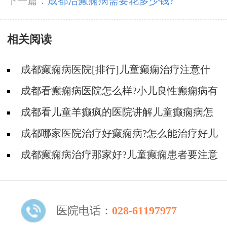
呢?
下一篇：
成都治癫痫病需要花多少钱?
相关阅读
成都癫痫病医院[排行]儿童癫痫治疗注意什
么?
成都看癫痫病医院怎么样?小儿良性癫痫病有
哪些常见类型?
成都看儿童羊癫疯的医院讲解儿童癫痫病怎
么治疗好?
成都哪家医院治疗好癫痫病?怎么能治疗好儿
童癫痫?
成都癫痫病治疗那家好?儿童癫痫患者要注意
什么?
医院电话：
028-61197977