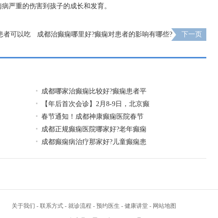
痫病严重的伤害到孩子的成长和发育。
患者可以吃
成都治癫痫哪里好?癫痫对患者的影响有哪些?
下一页
成都哪家治癫痫比较好?癫痫患者平
【年后首次会诊】2月8-9日，北京癫
春节通知！成都神康癫痫医院春节
成都正规癫痫医院哪家好?老年癫痫
成都癫痫病治疗那家好?儿童癫痫患
关于我们
-
联系方式
-
就诊流程
-
预约医生
-
健康讲堂
-
网站地图