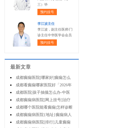
三）毕
预约挂号
李江波主任
李江波，副主任医师/门
诊主任中华医学会会员
预约挂号
最新文章
成都癫痫医院[哪家好]癫痫怎么
治才有效?
成都看癫痫哪家医院好「2026年
度公布」癫痫病人适合参加哪些体
成都医院|孩子抽搐怎么办-中医
育活动?
怎么治疗癫痫呢?
成都癫痫病医院[网上挂号]治疗
癫痫要注意什么?
成都哪个医院能看癫痫|怎样诊断
癫痫?
成都癫痫病医院{地址}癫痫病人
用药需注意什么?
成都癫痫病医院[排行]儿童癫痫