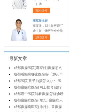
三）毕
预约挂号
李江波主任
李江波，副主任医师/门
诊主任中华医学会会员
预约挂号
最新文章
成都癫痫医院[哪家好]癫痫怎么
治才有效?
成都看癫痫哪家医院好「2026年
度公布」癫痫病人适合参加哪些体
成都医院|孩子抽搐怎么办-中医
育活动?
怎么治疗癫痫呢?
成都癫痫病医院[网上挂号]治疗
癫痫要注意什么?
成都哪个医院能看癫痫|怎样诊断
癫痫?
成都癫痫病医院{地址}癫痫病人
用药需注意什么?
成都癫痫病医院[排行]儿童癫痫