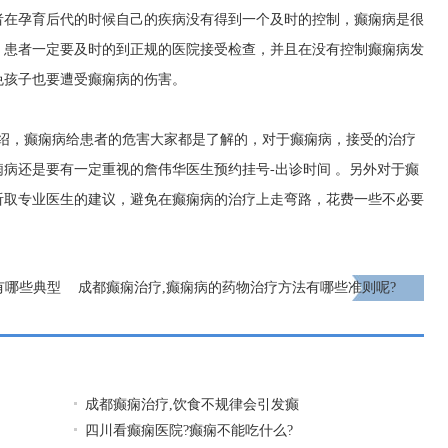
者在孕育后代的时候自己的疾病没有得到一个及时的控制，癫痫病是很
，患者一定要及时的到正规的医院接受检查，并且在没有控制癫痫病发
免孩子也要遭受癫痫病的伤害。
介绍，癫痫病给患者的危害大家都是了解的，对于癫痫病，接受的治疗
痫病还是要有一定重视的
詹伟华医生预约挂号-出诊时间
。另外对于癫
听取专业医生的建议，避免在癫痫病的治疗上走弯路，花费一些不必要
有哪些典型
成都癫痫治疗,癫痫病的药物治疗方法有哪些准则呢?
下一页
成都癫痫治疗,饮食不规律会引发癫
四川看癫痫医院?癫痫不能吃什么?