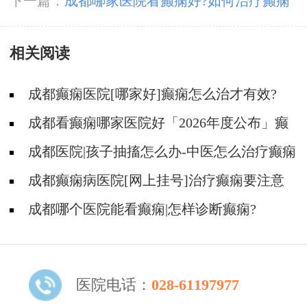
什么危害?
下一篇：
成都哪家医院看癫痫好?如何治疗癫痫
性疾病?
相关阅读
成都癫痫医院[哪家好]癫痫怎么治才有效?
成都看癫痫哪家医院好「2026年度公布」癫
痫病人适合参加哪些体育活动?
成都医院|孩子抽搐怎么办-中医怎么治疗癫痫
呢?
成都癫痫病医院[网上挂号]治疗癫痫要注意
什么?
成都哪个医院能看癫痫|怎样诊断癫痫?
医院电话：
028-61197977